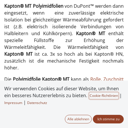
Kapton® MT Polyimidfolien
von DuPont™ werden dann
eingesetzt, wenn eine zuverlässige elektrische
Isolation bei gleichzeitiger Wärmeabführung gefordert
ist (z.B. elektrisch isolierende Verbindungen von
Halbleitern und Kühlkörpern).
Kapton® MT
enthält
spezielle Füllstoffe zur Erhöhung der
Wärmeleitfähigkeit. Die Wärmeleitfähigkeit von
Kapton® MT
ist ca. 3x so hoch als bei Kapton® HN,
zusätzlich ist die mechanische Festigkeit nochmals
höher.
Die
Polyimidfolie Kapton® MT
kann als
Rolle, Zuschnitt
oder Stanzteil
geliefert werden. Eine selbstklebende
Wir verwenden Cookies auf dieser Website, um Ihnen
Ausrüstung oder die Herstellung von Laminaten mit
ein besseres Nutzererlebnis zu bieten.
|
Cookie-Richtlinien
anderen Materialien sind ebenfalls möglich.
|
Impressum
Datenschutz
Technische Details der Kapton® MT Polyimidfolien:
Alle ablehnen
Ich stimme zu
Die mechanischen Eigenschaften und die