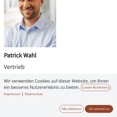
Patrick Wahl
Vertrieb
Wir verwenden Cookies auf dieser Website, um Ihnen
+49 6233 872 415
ein besseres Nutzererlebnis zu bieten.
|
Cookie-Richtlinien
patrick.wahl@tech-films.de
|
Impressum
Datenschutz
Alle ablehnen
Ich stimme zu