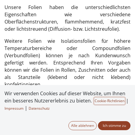
Unsere Folien haben die unterschiedlichsten
Eigenschaften wie verschiedene
Oberflächenstrukturen, flammhemmend, kratzfest
oder lichtstreuend (Diffusion- bzw. Lichtstreufolie).
Weitere Folien wie Isolationsfolien für höhere
Temperaturbereiche oder Compoundfolien
(Verbundfolien) können je nach Kundenwunsch
gefertigt werden. Entsprechend Ihren Vorgaben
können wir die Folien in Rollen, Zuschnitten oder auch
als Stanzteile (klebend oder nicht klebend)
konfektionieren.
Wir verwenden Cookies auf dieser Website, um Ihnen
Wir haben die Möglichkeit mit unserem Maschinenpark
ein besseres Nutzererlebnis zu bieten.
|
Cookie-Richtlinien
- bestehend aus Hub- und Rotationsstanzen, Längs-
|
Impressum
Datenschutz
und Querschneider sowie Schneidplotter -Ihre Projekte
von der Klein- bis zur Großserie wirtschaftlich zu
fertigen.
Alle ablehnen
Ich stimme zu