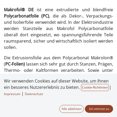
Makrofol® DE
ist eine extrudierte und blendfreie
Polycarbonatfolie (PC)
, die als Dekor-, Verpackungs-
und Isolierfolie verwendet wird. In der Elektroindustrie
werden Stanzteile aus Makrofol Polycarbonatfolie
überall dort eingesetzt, wo spannungsführende Teile
raumsparend, sicher und wirtschaftlich isoliert werden
sollen.
Die Extrusionsfolie aus dem Polycarbonat Makrolon®
(
PC-Folien)
lassen sich sehr gut durch Stanzen, Prägen,
Thermo- oder Kaltformen verarbeiten. Sowie unter
Zuführung von Wärme und Druck, oder mittels
Wir verwenden Cookies auf dieser Website, um Ihnen
Ultraschallverfahren verschweißen. Die
ein besseres Nutzererlebnis zu bieten.
|
Cookie-Richtlinien
Polycarbonatfolien sind im Siebdruck- oder
|
Impressum
Datenschutz
Offsetdruck-Verfahren ohne Schwierigkeiten
bedruckbar und verfügen über eine sehr gute
graphische Qualität für kontrastreiches und
Alle ablehnen
Ich stimme zu
farbbrilliantes Bedrucken.