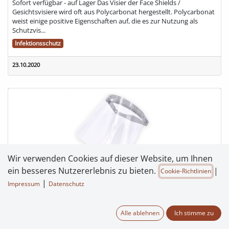
Sofort verfügbar - auf Lager Das Visier der Face Shields /
Gesichtsvisiere wird oft aus Polycarbonat hergestellt. Polycarbonat
weist einige positive Eigenschaften auf, die es zur Nutzung als
Schutzvis...
Infektionsschutz
23.10.2020
Wir verwenden Cookies auf dieser Website, um Ihnen
Face Shields - Gesichtsvisiere für Mitarbeiter
ein besseres Nutzererlebnis zu bieten.
|
Cookie-Richtlinien
Wir bedanken uns recht herzlich bei Protec3D für die Ausstattung
|
Impressum
Datenschutz
unseres Personals mit Gesichtsvisieren . In schwierigen Zeiten wie
die aktuelle Covid19-Pandemie wird Solidarität auch zwischen
Unterne...
Alle ablehnen
Ich stimme zu
Infektionsschutz