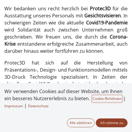
Wir bedanken uns recht herzlich bei
Protec3D
für die
Ausstattung unseres Personals mit
Gesichtsvisieren
. In
schwierigen Zeiten wie die aktuelle
Covid19-Pandemie
wird Solidarität auch zwischen Unternehmen groß
geschrieben. Wir freuen uns, die durch die
Corona-
Krise
entstandene erfolgreiche Zusammenarbeit, auch
darüber hinaus weiter fortführen zu können.
Protec3D hat sich auf die Herstellung von
Präsentations-, Design- und Funktionsmodellen mittels
3D-Druck Technologie spezialisiert. In Zeiten der
aktuellen Covid19-Pandemie hat sich das bayrische
Unternehmen mit Sitz in Freilassing dazu entschlossen,
Wir verwenden Cookies auf dieser Website, um Ihnen
mit der Herstellung von Gesichtsvisieren den akuten
ein besseres Nutzererlebnis zu bieten.
|
Cookie-Richtlinien
Bedarf zu bedienen.
|
Impressum
Datenschutz
Coloprint tech-films unterstützt das Projekt mit
Alle ablehnen
Ich stimme zu
hochwertigen Polycarbonatfolien.