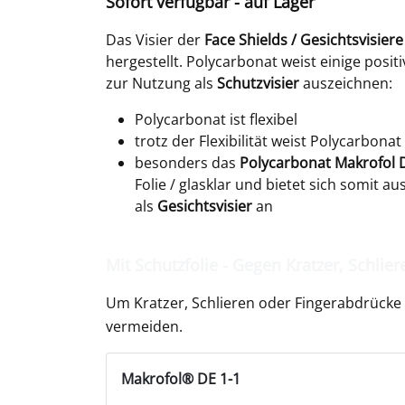
Sofort verfügbar - auf Lager
Das Visier der
Face Shields / Gesichtsvisiere
hergestellt. Polycarbonat weist einige positi
zur Nutzung als
Schutzvisier
auszeichnen:
Polycarbonat ist flexibel
trotz der Flexibilität weist Polycarbonat
besonders das
Polycarbonat Makrofol 
Folie / glasklar und bietet sich somit a
als
Gesichtsvisier
an
Mit Schutzfolie - Gegen Kratzer, Schlie
Um Kratzer, Schlieren oder Fingerabdrücke
vermeiden.
Makrofol® DE 1-1