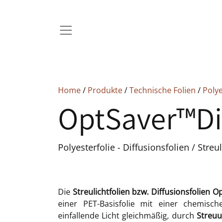
Home
/
Produkte
/
Technische Folien
/
Polye
OptSaver™Di
Polyesterfolie - Diffusionsfolien / Streu
Die
Streulichtfolien bzw. Diffusionsfolien O
einer PET-Basisfolie mit einer chemis
einfallende Licht gleichmäßig, durch
Streu