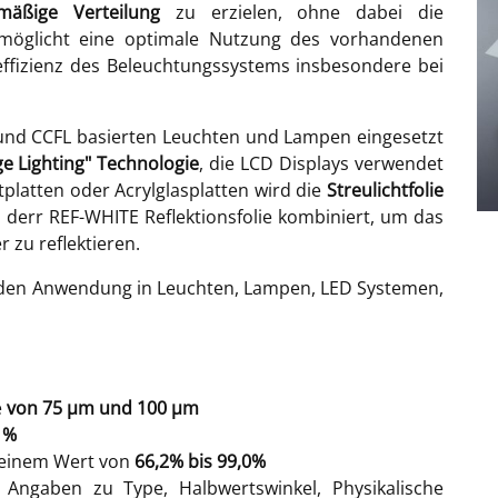
hmäßige Verteilung
zu erzielen, ohne dabei die
ermöglicht eine optimale Nutzung des vorhandenen
effizienz des Beleuchtungssystems insbesondere bei
nd CCFL basierten Leuchten und Lampen eingesetzt
e Lighting" Technologie
, die LCD Displays verwendet
tplatten oder Acrylglasplatten wird die
Streulichtfolie
 derr REF-WHITE Reflektionsfolie kombiniert, um das
 zu reflektieren.
den Anwendung in Leuchten, Lampen, LED Systemen,
e
von 75 µm und 100 µm
4 %
n einem Wert von
66,2% bis 99,0%
Angaben zu Type, Halbwertswinkel, Physikalische