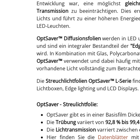
Entwicklung war, eine möglichst
gleic
Transmission
zu beeinträchtigen. Dies 
Lichts und führt zu einer höheren Energie
LED-Leuchten.
OptSaver™ Diffusionsfolien
werden in LED u
und sind ein integraler Bestandteil der
"Edg
wird. In Kombination mit Glas, Polycarbona
OptSaver™
verwendet und dabei häufig mit
vorhandene Licht vollständig zum Betrachter
Die
Streuchlichtfolien OptSaver™ L-Serie
fin
Lichtboxen, Edge lighting und LCD Displays.
OptSaver - Streulichtfolie:
OptSaver gibt es in einer Basisfilm Dick
Die
Trübung
variiert von
92,8 % bis 99,
Die
Lichtransmission
varriert zwische
Hier finden Sie die
Datenblätter
mit 