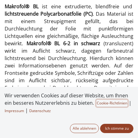
Makrofol® BL
ist eine extrudierte, blendfreie und
lichtstreuende Polycarbonatfolie (PC)
. Das Material ist
mit einem Streupigment gefüllt, das bei
Durchleuchtung der Folie mit punktförmigen
Lichtquellen eine gleichmäßige, flächige Ausleuchtung
bewirkt.
Makrofol® BL 6-2 in schwarz
(transluzent)
wirkt im Auflicht schwarz, dagegen farbneutral
lichtstreuend bei Durchleuchtung. Hierdurch können
zwei Informationsebenen genutzt werden. Auf der
Frontseite gedruckte Symbole, Schriftzüge oder Zahlen
sind im Auflicht sichtbar, rückseitig aufgedruckte
Farbsignale nur bei Durchleuchtung. Das miteinander
Verkleben von Folien aus
Makrofol® BL
erfolgt mit
Wir verwenden Cookies auf dieser Website, um Ihnen
Lösungsmitteln, Kleblacken oder Reaktionsklebern.
ein besseres Nutzererlebnis zu bieten.
|
Cookie-Richtlinien
Makrofol® BL Diffusionsfolie
bzw. Streufolie lässt sich
|
Impressum
Datenschutz
unter Zuführung von Wärme und Druck sowie mittels
Ultraschallverfahren verschweißen.
Alle ablehnen
Ich stimme zu