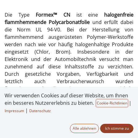
Die Type
Formex™ CN
ist eine
halogenfreie
flammhemmende Polycarbonatfolie
und erfüllt dabei
die Norm UL 94-V0. Bei der Herstellung von
flammhemmend ausgerüsteten Polymer-Werkstoffe
werden nach wie vor häufig halogenhaltige Produkte
eingesetzt (Chlor, Brom). Insbesondere in der
Elektronik und der Automobiltechnik versucht man
zunehmend auf diese Inhaltsstoffe zu verzichten.
Durch gesetzliche Vorgaben, Verfügbarkeit und
letztlich auch Verbraucherwunsch wurden
flammhemmende Folien (wie Formex™ CN) entwickelt,
Wir verwenden Cookies auf dieser Website, um Ihnen
die gleichzeitig Halogenfrei sind.
ein besseres Nutzererlebnis zu bieten.
|
Cookie-Richtlinien
Die bereits für elektrische Anwendungen sehr gut
|
Impressum
Datenschutz
geeignete
PP-TFR Folie Formex™ GK
gibt es nun auch in
einer halogenfreien und flammhemmenden Variante.
Alle ablehnen
Ich stimme zu
Formex™ CN Polycarbonatfolien
gibt es in milchig weiß