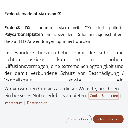
®
Exolon® made of Makrolon
Exolon® DX
(ehem. Makrolon® DX) sind polierte
Polycarbonatplatten
mit speziellen Diffusionseigenschaften,
die auf LED-Anwendungen optimiert wurden.
Insbesondere hervorzuheben sind die sehr hohe
Lichtdurchlässigkeit kombiniert mit hohem
Diffusionsvermögen, eine extreme Schlagzähigkeit und
der damit verbundene Schutz vor Beschädigung /
Vandalismus sowie ein
Temperaturbeständigkeitsbereich von -100°C bis
Wir verwenden Cookies auf dieser Website, um Ihnen
+120°C. Daher kann sie hervorragend in LED-basierter
ein besseres Nutzererlebnis zu bieten.
|
Cookie-Richtlinien
Beschilderung und bei Stadtmöbeln eingesetzt werden.
|
Impressum
Datenschutz
Die
Exolon® DX Polycarbonatplatte (
Makrolon® DX
Polycarbonatplatte)
ergänzt unser bereits bestehendes
Alle ablehnen
Ich stimme zu
Portfolio von
Makrofol® LM Polycarbonatfolien
für alle