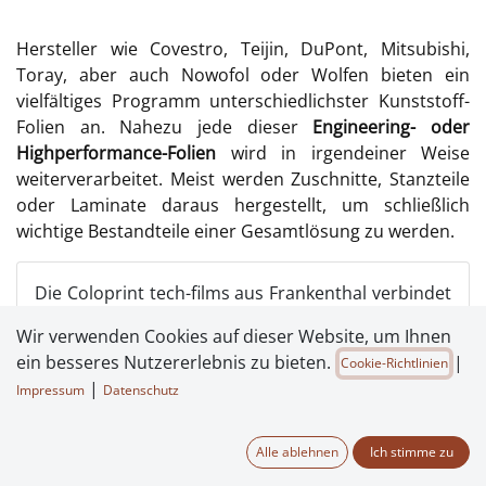
Hersteller wie Covestro, Teijin, DuPont, Mitsubishi,
Toray, aber auch Nowofol oder Wolfen bieten ein
vielfältiges Programm unterschiedlichster Kunststoff-
Folien an. Nahezu jede dieser
Engineering- oder
Highperformance-Folien
wird in irgendeiner Weise
weiterverarbeitet. Meist werden Zuschnitte, Stanzteile
oder Laminate daraus hergestellt, um schließlich
wichtige Bestandteile einer Gesamtlösung zu werden.
Die Coloprint tech-films aus Frankenthal verbindet
Material, Know-How und Maschinenpark zu einer
Wir verwenden Cookies auf dieser Website, um Ihnen
einzigartigen Kombination:
Folienhandel und die
ein besseres Nutzererlebnis zu bieten.
|
Cookie-Richtlinien
Weiterverarbeitung von der Jumborolle bis zum
|
Impressum
Datenschutz
Formteil im Sub-Briefmarkenformat.
Alle ablehnen
Ich stimme zu
Im Alltag fällt uns kaum noch auf, wie viele Stanz- und
Formteile aus Folien uns täglich begegnen. Das beginnt